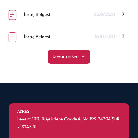
İhraç Belgesi
26.07.2021
İhraç Belgesi
16.10.2020
Devamını Gör
ADRES
Levent 199, Büyükdere Caddesi, No:199 34394 Şişli
- İSTANBUL