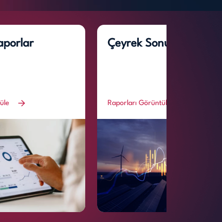
aporlar
Çeyrek Sonuçları
tüle
Raporları Görüntüle