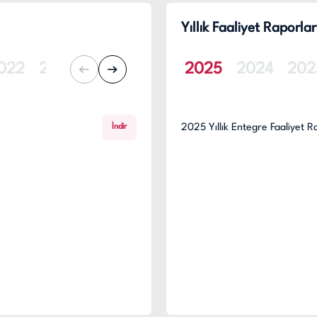
Yıllık Faaliyet Raporlar
022
2021
2020
2019
2025
2018
2024
202
2025 Yıllık Entegre Faaliyet 
İndir