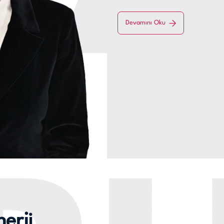
Devamını Oku
erji