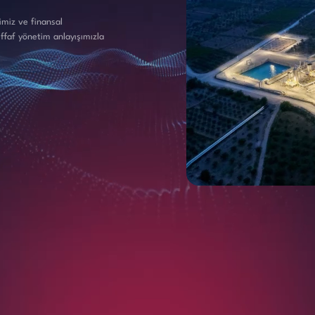
imiz ve finansal
effaf yönetim anlayışımızla