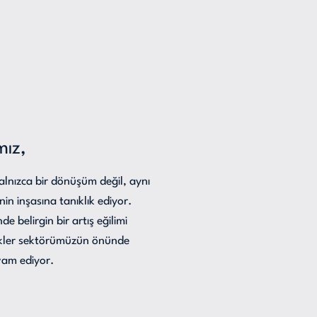
mız,
alnızca bir dönüşüm değil, aynı
in inşasına tanıklık ediyor.
e belirgin bir artış eğilimi
zlikler sektörümüzün önünde
vam ediyor.