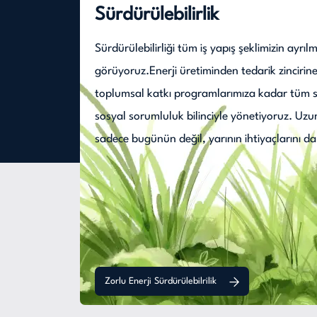
Sürdürülebilirlik
Sürdürülebilirliği tüm iş yapış şeklimizin ayrıl
görüyoruz.Enerji üretiminden tedarik zincirin
toplumsal katkı programlarımıza kadar tüm sü
sosyal sorumluluk bilinciyle yönetiyoruz. Uzu
sadece bugünün değil, yarının ihtiyaçlarını da
Zorlu Enerji Sürdürülebilrilik